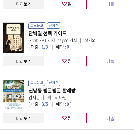
찜
교보문고
전자책
단백질 선택 가이드
Ghat GPT 저자, sayne 역자
작가와
[ 대출 :
1
/3
예약 :
0
]
찜
교보문고
전자책
연남동 빙굴빙굴 빨래방
김지윤
팩토리나인
[ 대출 :
3
/5
예약 :
0
]
찜