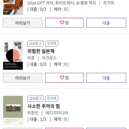
Ghat GPT 저자, 화이트워터, AI 활용 역자
작가와
[ 대출 :
0
/3
예약 :
0
]
찜
교보문고
전자책
위험한 일본책
박훈
어크로스
[ 대출 :
0
/3
예약 :
0
]
찜
교보문고
전자책
사소한 추억의 힘
탁현민
메디치미디어
[ 대출 :
1
/3
예약 :
0
]