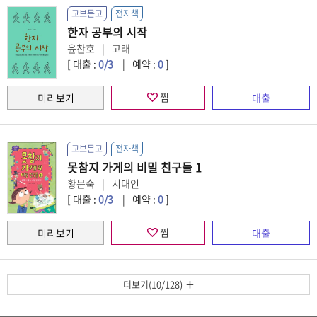
교보문고
전자책
한자 공부의 시작
윤찬호
고래
[ 대출 :
0
/3
예약 :
0
]
찜
교보문고
전자책
못참지 가게의 비밀 친구들 1
황문숙
시대인
[ 대출 :
0
/3
예약 :
0
]
찜
더보기(10/128)