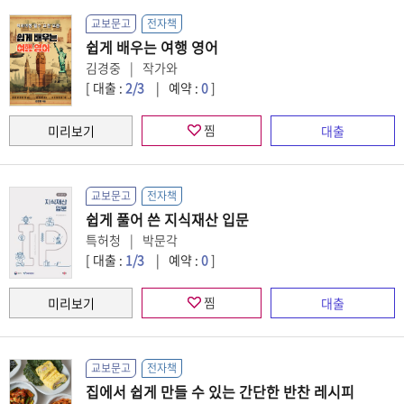
교보문고
전자책
쉽게 배우는 여행 영어
김경중
작가와
[ 대출 :
2
/3
예약 :
0
]
찜
교보문고
전자책
쉽게 풀어 쓴 지식재산 입문
특허청
박문각
[ 대출 :
1
/3
예약 :
0
]
찜
교보문고
전자책
집에서 쉽게 만들 수 있는 간단한 반찬 레시피