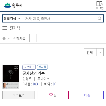
로그인
전자책
신착자료
전체
교보문고
전자책
군자산의 약속
민경우
투나미스
[ 대출 :
0
/3
예약 :
0
]
찜