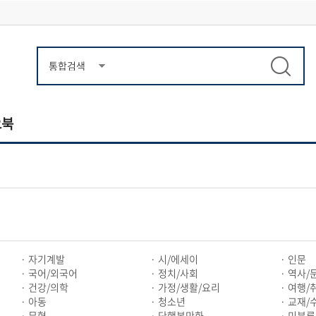
오북
자기계발
시/에세이
인문
국어/외국어
정치/사회
역사/
건강/의학
가정/생활/요리
여행/
아동
청소년
교재/
무협
단행본만화
미분류