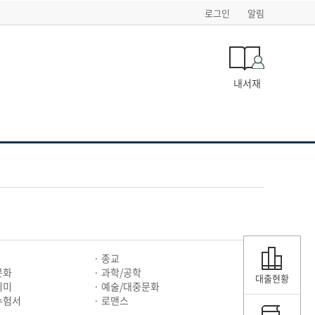
로그인
알림
내서재
종교
문화
과학/공학
대출현황
취미
예술/대중문화
수험서
로맨스